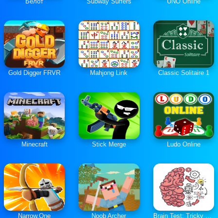
Белот
Subway Surfers
UNO Online
Gold Digger FRVR
Mahjong Link
Classic Solitaire 1
Minecraft
Stick Merge
Ludo Online
Narrow.One
Noob Archer
Brain Test: Tricky Puzzles