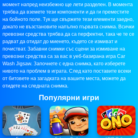
момент напред неизбежно ще лети разделен. В момента
трябва да вземете тези компоненти и да ги преместите
на бойното поле. Тук ще свържете тези елементи заедно,
докато не възстановите напълно първата снимка. Всички
превозни средства трябва да са перфектни, така че те се
радват да отидат до миенето, където се измиват и
почистват. Забавни снимки със сцени за измиване на
превозни средства са за вас в уеб-базирана игра Car
Wash Jigsaw. Започнете с една снимка, като изберете
нивото на проблем в играта. След като поставите всеки
от битовете на загадката на вашите места, можете да
отидете на следната снимка.
Популярни игри