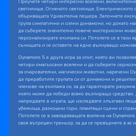
Проучете четири интересни вселени, включителн
светилище, Огненото светилище, Електрическото 
объркващата Удивителна пещера. Започнете екску
група симпатични и силни динамони, но докато н
да съберете значително повече мистериозни живо
персонализирате екипажа си. Потопете се в тази я
сънищата и се оставете на едно вълнуващо изжив
Dynamons 5 е друга игра за опит, която ви позволя
четири омагьосани вселени и да съберете сериозн
за очарователни, магически животни, наречени D
да преработите групата си от динамони и решител
членове на екипажа си, за да гарантирате разумна 
която може да победи всяко възпиращо средство.
напредвате в играта, ще изследвате хлъзгави пещ
убежища, разкошни гори, пламтящи сцени и стра
Потопете се в завладяващата вселена на Dynamons
своя вътрешен треньор, за да се превърнете в ас 