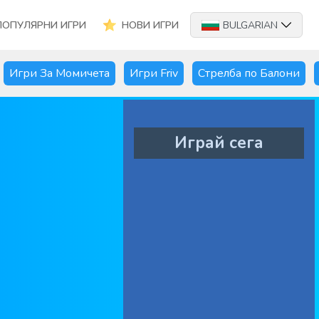
ПОПУЛЯРНИ ИГРИ
НОВИ ИГРИ
BULGARIAN
Игри За Момичета
Игри Friv
Стрелба по Балони
Играй сега