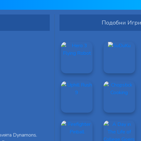
Подобни Игр
рията Dynamons.