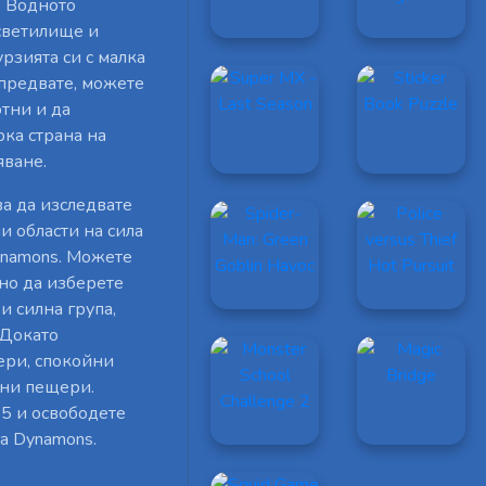
о Водното
светилище и
рзията си с малка
апредвате, можете
тни и да
рка страна на
яване.
ва да изследвате
и области на сила
ynamons. Можете
но да изберете
и силна група,
 Докато
ери, спокойни
нни пещери.
 5 и освободете
на Dynamons.