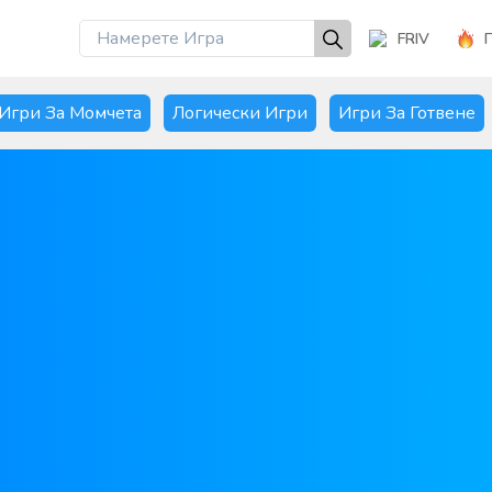
FRIV
Игри За Момчета
Логически Игри
Игри За Готвене