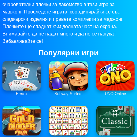
очарователни плочки за лакомство в тази игра за
маджонг. Проследете играта, координирайки се със
сладкарски изделия и правете комплекти за маджонг.
Плочките ще спаднат към долната част на екрана.
Внимавайте да не падат много и да не се напукат.
Забавлявайте се!
Популярни игри
Белот
Subway Surfers
UNO Online