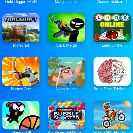
Gold Digger FRVR
Mahjong Link
Classic Solitaire 1
Minecraft
Stick Merge
Ludo Online
Narrow.One
Noob Archer
Brain Test: Tricky Puzzles
Blumgi Ball
Arkadium Bubble Shooter
Moto X3M Bike Race Game