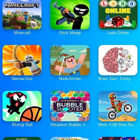
Minecraft
Stick Merge
Ludo Online
Narrow.One
Noob Archer
Brain Test: Tricky Puzzles
Blumgi Ball
Arkadium Bubble Shooter
Moto X3M Bike Race Game