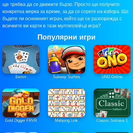
ще трябва да се движите бързо. Просто ще получите
конкретна мярка за време, за да се спрете на избора. Ще
бъдете ли основният играч, който ще се разпорежда с
всичките ви карти в тази мултиплейър игра?
Популярни игри
Белот
Subway Surfers
UNO Online
Gold Digger FRVR
Mahjong Link
Classic Solitaire 1