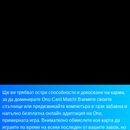
Ще ви трябват остри способности и докосване на карма,
за да доминирате Ono Card Match! Вземете своите
спътници или предизвикайте компютъра в тази забавна и
напълно безплатна онлайн адаптация на Ono,
примерната игра. Внимателно обмислете коя карта да
играете по време на всеки последен от вашите завои, но