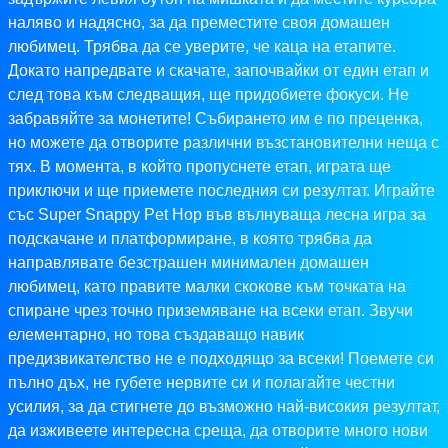
наляво и надясно, за да преместите своя домашен
любимец. Трябва да се уверите, че каца на етапите.
Докато напредвате и скачате, започвайки от един етап и
след това към следващия, ще придобиете фокуси. Не
забравяйте за монетите! Събирането им е по преценка,
но можете да отворите различни възстановителни неща с
тях. В момента, в който пропуснете етап, играта ще
приключи и ще приемете последния си резултат. Играйте
със Super Snappy Pet Hop във вълнуваща лесна игра за
подскачане и платформиране, в която трябва да
направлявате безстрашен минимален домашен
любимец, като правите малки скокове към точката на
спиране чрез точно приземяване на всеки етап. Звучи
елементарно, но това създаващо навик
предизвикателство не е подходящо за всеки! Поемете си
пълно дъх, не губете нервите си и полагайте честни
усилия, за да стигнете до възможно най-високия резултат,
да изживеете интересна среща, да отворите много нови