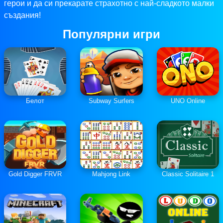
герои и да си прекарате страхотно с най-сладкото малки
създания!
Популярни игри
Белот
Subway Surfers
UNO Online
Gold Digger FRVR
Mahjong Link
Classic Solitaire 1