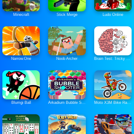
Minecraft
Stick Merge
Ludo Online
Narrow.One
Noob Archer
Brain Test: Tricky Puzzles
Blumgi Ball
Arkadium Bubble Shooter
Moto X3M Bike Race Game