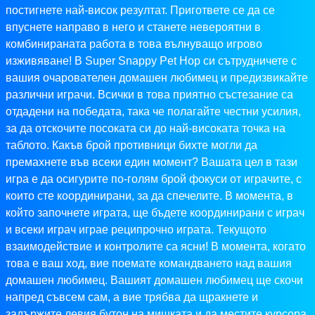
постигнете най-висок резултат. Пригответе се да се
впуснете направо в него и станете невероятни в
комбинираната работа в това вълнуващо игрово
изживяване! В Super Snappy Pet Hop си сътрудничете с
вашия очарователен домашен любимец и предизвикайте
различни играчи. Всички в това приятно състезание са
отдадени на победата, така че полагайте честни усилия,
за да отскочите посоката си до най-високата точка на
таблото. Какъв брой противници бихте могли да
премахнете във всеки един момент? Вашата цел в тази
игра е да осигурите по-голям брой фокуси от играчите, с
които сте координирани, за да спечелите. В момента, в
който започнете играта, ще бъдете координирани с играч
и всеки играч играе реципрочно играта. Текущото
взаимодействие и контролите са ясни! В момента, когато
това е ваш ход, вие поемате командването над вашия
домашен любимец. Вашият домашен любимец ще скочи
напред съвсем сам, а вие трябва да щракнете и
задържите левия бутон на мишката и да местите курсора