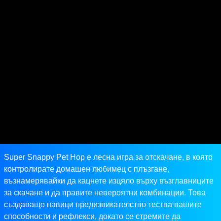
Super Snappy Pet Hop е лесна игра за отскачане, в която
контролирате домашен любимец с плъзгане,
възнамерявайки да кацнете изцяло върху възглавниците
за скачане и да правите невероятни комбинации. Това
създаващо навици предизвикателство тества вашите
способности и рефлекси, докато се стремите да