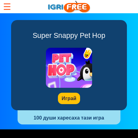
☰
Super Snappy Pet Hop
Играй
100 души харесаха тази игра