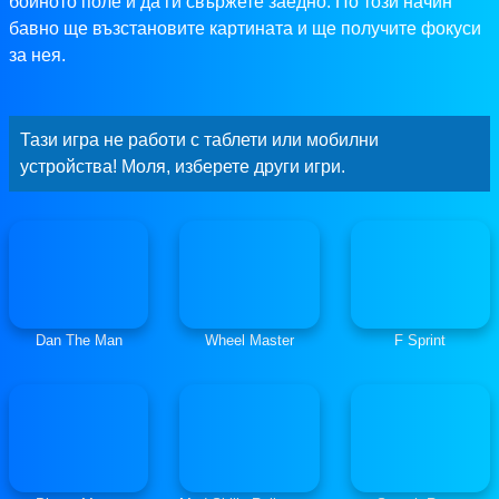
бойното поле и да ги свържете заедно. По този начин
бавно ще възстановите картината и ще получите фокуси
за нея.
Тази игра не работи с таблети или мобилни
устройства! Моля, изберете други игри.
Dan The Man
Wheel Master
F Sprint