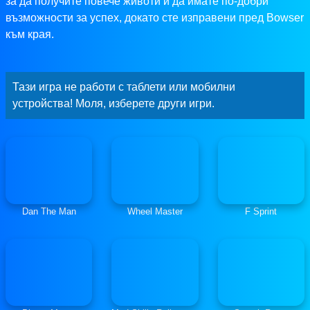
за да получите повече животи и да имате по-добри
възможности за успех, докато сте изправени пред Bowser
към края.
Тази игра не работи с таблети или мобилни
устройства! Моля, изберете други игри.
Dan The Man
Wheel Master
F Sprint