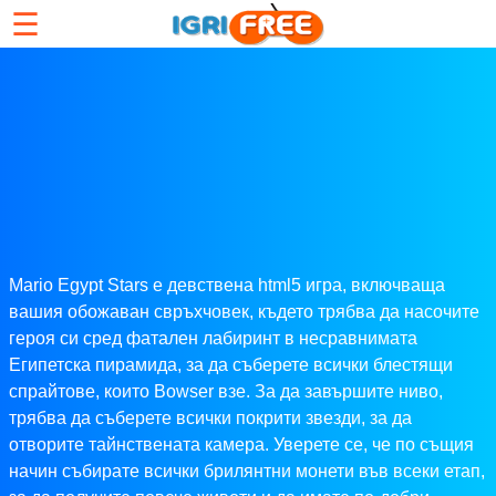
☰
Mario Egypt Stars е девствена html5 игра, включваща
вашия обожаван свръхчовек, където трябва да насочите
героя си сред фатален лабиринт в несравнимата
Египетска пирамида, за да съберете всички блестящи
спрайтове, които Bowser взе. За да завършите ниво,
трябва да съберете всички покрити звезди, за да
отворите тайнствената камера. Уверете се, че по същия
начин събирате всички брилянтни монети във всеки етап,