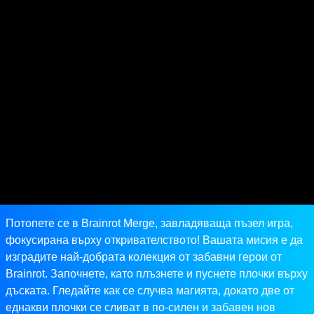
Потопете се в Brainrot Merge, завладяваща пъзел игра,
фокусирана върху откривателството! Вашата мисия е да
изградите най-добрата колекция от забавни герои от
Brainrot. Започнете, като плъзнете и пуснете плочки върху
дъската. Гледайте как се случва магията, докато две от
еднакви плочки се сливат в по-силен и забавен нов