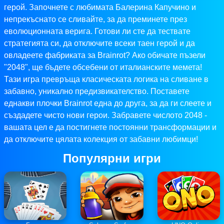
герой. Започнете с любимата Балерина Капучино и
непрекъснато се сливайте, за да преминете през
еволюционната верига. Готови ли сте да тествате
стратегията си, да отключите всеки таен герой и да
овладеете фабриката за Brainrot? Ако обичате пъзели
"2048", ще бъдете обсебени от италианските мемета!
Тази игра превръща класическата логика на сливане в
забавно, уникално предизвикателство. Поставете
еднакви плочки Brainrot една до друга, за да ги слеете и
създадете чисто нови герои. Забравете числото 2048 -
вашата цел е да постигнете постоянни трансформации и
да отключите цялата колекция от забавни любимци!
Популярни игри