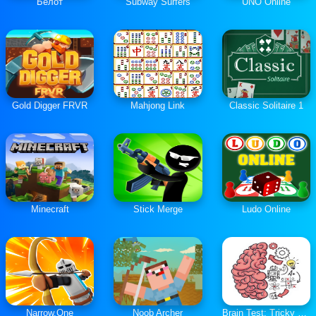
Белот
Subway Surfers
UNO Online
Gold Digger FRVR
Mahjong Link
Classic Solitaire 1
Minecraft
Stick Merge
Ludo Online
Narrow.One
Noob Archer
Brain Test: Tricky Puzzles