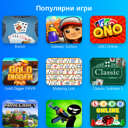
Популярни игри
Белот
Subway Surfers
UNO Online
Gold Digger FRVR
Mahjong Link
Classic Solitaire 1