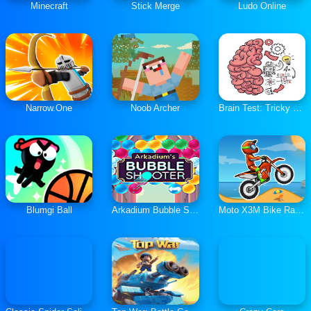
Minecraft
Stick Merge
Ludo Online
Narrow.One
Noob Archer
Brain Test: Tricky Puzzles
Blumgi Ball
Arkadium Bubble Shooter
Moto X3M Bike Race Game