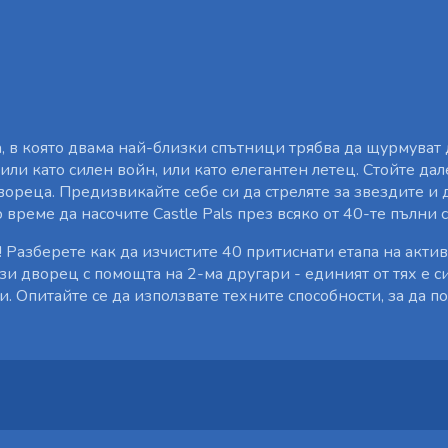
а, в която двама най-близки спътници трябва да щурмуват 
ли като силен войн, или като елегантен летец. Стойте дал
двореца. Предизвикайте себе си да стреляте за звездите и
 време да насочите Castle Pals през всяко от 40-те пълни 
 Разберете как да изчистите 40 притиснати етапа на актив
ози дворец с помощта на 2-ма другари - единият от тях е с
. Опитайте се да използвате техните способности, за да по