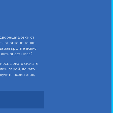
двореца! Всеки от
еч от огнени топки,
 да завършите всяко
с активност нива?
ност, докато скачате
илен герой, докато
лучите всеки етап,