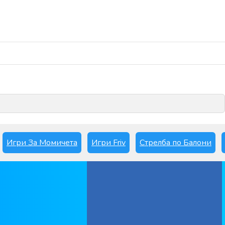
Играй сега
Игри За Момичета
Игри Friv
Стрелба по Балони