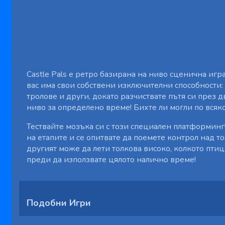
Castle Pals е ретро базирана на ниво сценична игр
вас има свои собствени изключителни способности: и
тролове и други, докато разчиствате пътя си през 
ниво за определено време! Бихте ли могли по всяко
Тествайте мозъка си с този специален платформинг!
на етапите и се опитвате да поемете контрол над т
другият може да лети толкова високо, колкото птици
преди да използвате цялото налично време!
Подобни Игри