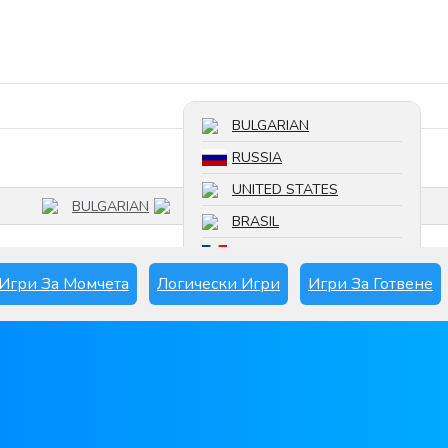
Търсете игра
BULGARIAN
RUSSIA
UNITED STATES
BULGARIAN
BRASIL
FRANCE
Игри За Момчета
Логически Игри
Игри За Готвене
SPAIN