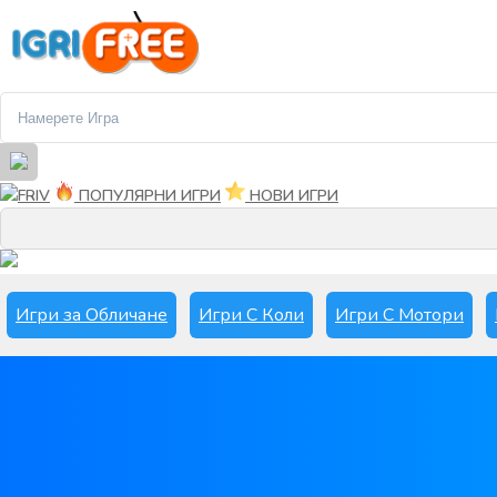
FRIV
ПОПУЛЯРНИ ИГРИ
НОВИ ИГРИ
Игри за Обличане
Игри С Коли
Игри С Мотори