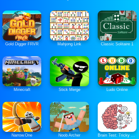
Gold Digger FRVR
Mahjong Link
Classic Solitaire 1
Minecraft
Stick Merge
Ludo Online
Narrow.One
Noob Archer
Brain Test: Tricky Puzzles