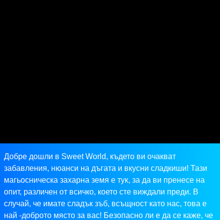
Добре дошли в Sweet World, където ви очакват
забавления, нюанси на дъгата и вкусни сладкиши! Тази
магьосническа захарна земя е тук, за да ви пренесе на
опит, различен от всичко, което сте виждали преди. В
случай, че имате сладък зъб, всъщност като нас, това е
най -доброто място за вас! Безопасно ли е да се каже, че