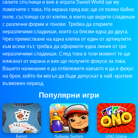
своите спътници и вие в играта Sweet World ще му
помогнете с това. На екрана пред вас ще се появи бойно
поле, състоящо се от клетки, в които ще видите сладкиши
с различни форми и тонове. Трябва да откриете
неразличими сладкиши, които са близки една до друга.
Чрез преместване на една клетка от един от артикулите
към всеки път, трябва да оформите една линия от три
неразличими сладкиши. След това в този момент те ще
изчезнат от екрана и вие ще получите фокуси за това.
Вашето начинание е да отбележите какъвто и да е фокус
на броя, който би могъл да бъде допуснат в най -краткия
възможен период.
Популярни игри
Белот
Subway Surfers
UNO Online