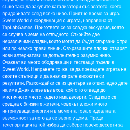
също така да закупите катализатори със златото, което
придобивате след всяко ниво. Приятно време за игра.
Sweet World е координация с играта, направена от
TapLabGames. Пригответе се за сладка екскурзия, която
се случва в земя на отвъдното! Открийте две
неразличими сладки, които могат да бъдат свързани с три
или по -малко прави линии. Свързващите плочки отварят
нови алтернативи за допълнително разумно ниво.
Очакват ви много ободряващи и тестващи пъзели в
Sweet World. Направете точка, за да предадете играта на
своите спътници и да анализирате високите си
резултати. Разхождайки се из центъра за отдих, едно дете
на име Джак влезе във вход, който го отведе до
мистичното място, където има десерти. След като се
срещна с близките жители, човекът вложи много
интригуваща енергия и в момента това е идеалната
възможност за него да се върне у дома. Преди
телепортацията той избра да събере повече десерти за