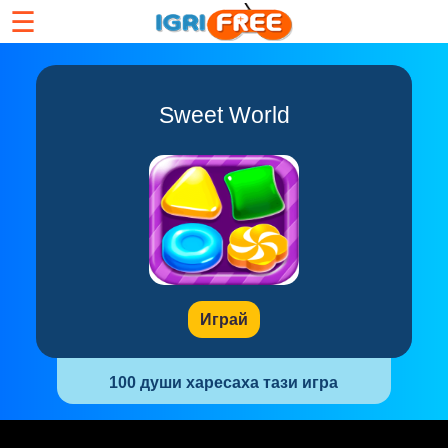
☰
Sweet World
Играй
100 души харесаха тази игра