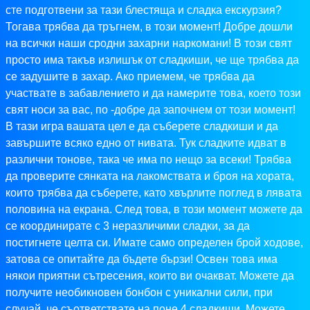
сте подготвени за тази блестяща и сладка екскурзия?
Тогава трябва да тръгнем, в този момент! Добре дошли
на всички наши сродни захарни наркомани! В този свят
просто има такъв излишък от сладкиши, че ще трябва да
се задушите в захар. Ако приемем, че трябва да
участвате в забавлението и да намерите това, което този
свят носи за вас, по -добре да започнем от този момент!
В тази игра вашата цел е да съберете сладкиши и да
завършите всяко едно от нивата. Тук сладките идват в
различни тонове, така че има по нещо за всеки! Трябва
да проверите сянката на лакомствата и броя на хората,
които трябва да съберете, като хвърлите поглед в лявата
половина на екрана. След това, в този момент можете да
се координирате с 3 неразличими сладки, за да
постигнете целта си. Имате само определен брой ходове,
затова се опитайте да бъдете бързи! Освен това има
някои приятни сътресения, които ви очакват. Можете да
получите необикновен бонбон с уникални сили, при
случай, че съответствате на поне 4 сладкиши. Можете