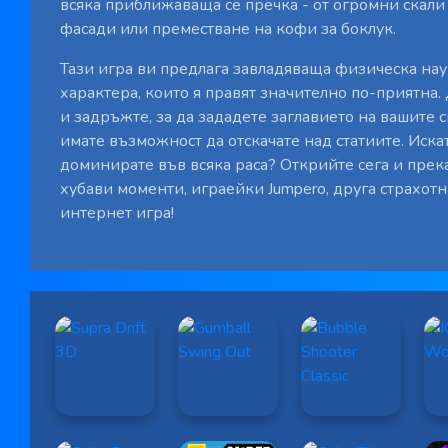
всяка приближаваща се пречка - от огромни скали
фасади или преместване на кофи за боклук.
Тази игра ви предлага завладяваща физическа нау
характера, които я правят значително по-приятна
и задръжте, за да зададете заглавието на вашите с
имате възможност да отскачате над статиите. Иска
доминирате във всяка раса? Открийте сега и прек
хубави моменти, играейки Jumpero, друга страхотн
интернет игра!