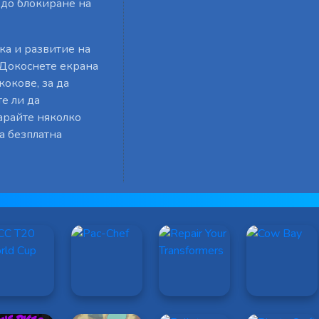
 до блокиране на
ка и развитие на
. Докоснете екрана
кокове, за да
те ли да
арайте няколко
а безплатна