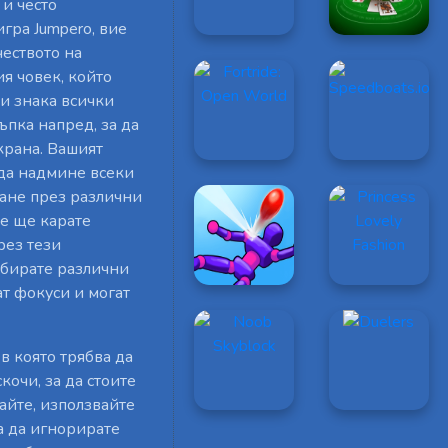
 и често
игра Jumpero, вие
еството на
я човек, който
ри знака всички
ъпка напред, за да
крана. Вашият
 да надмине всеки
ане през различни
ие ще карате
рез тези
ъбирате различни
ат фокуси и могат
 в която трябва да
кочи, за да стоите
чайте, използвайте
а да игнорирате