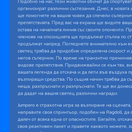
Подобно на нас, тези животни обичат да спортуват
организират различни състезания. Днес, в новата 
ще помогнете на вашия човек да спечели съпернич
препятствията. Пред вас на екрана ще видите ваши
остава на началната линия със своите опоненти. П
членове на опозицията ще продължат стъпка по ст
продължат напред. Погледнете внимателно към е
светец трябва да придобие определена скорост и
негов съперник. По време на транзитно преминав
видове препятствия. Придвижвайки се към тях, в
вашата легенда да отскача и да лети във въздуха п
възпиращи средства. По същия начин трябва да с
неща, разпръснати и разпръснати. Те ще ви донес
да дадат на вашия светец различни награди.
Jumpero е страхотна игра за възпиране на сцената,
направите своя спринтьор, подобен на Ragdoll, да с
далеч от всяка една от опасностите. Бягайте, отска
своя реактивен пакет и правете каквото можете, з