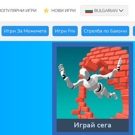
ПОПУЛЯРНИ ИГРИ
НОВИ ИГРИ
BULGARIAN
Игри За Момичета
Игри Friv
Стрелба по Балони
Играй сега