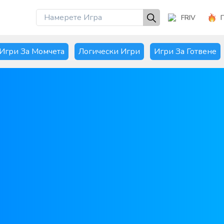
FRIV
Игри За Момчета
Логически Игри
Игри За Готвене