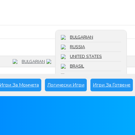
Търсете игра
BULGARIAN
RUSSIA
UNITED STATES
BULGARIAN
BRASIL
FRANCE
Игри За Момчета
Логически Игри
Игри За Готвене
SPAIN