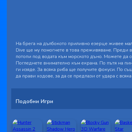
На брега на дълбокото приливно езерце живее малк
Dive ще му помогнете в това преживяване. Преди в
потопи под водата към морското дъно. Можете да с
Погледнете внимателно към екрана. По пътя на пин
ги изяде. За всяка риба ще получите фокуси. По с
да прави ходове, за да се предпази от удара с всяка
Подобни Игри