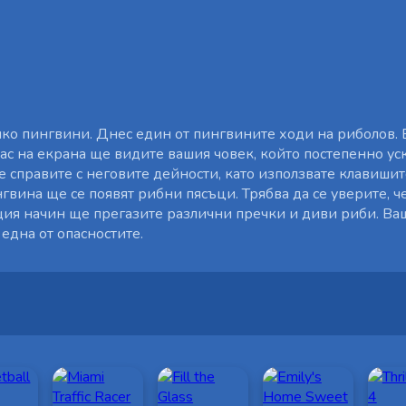
о пингвини. Днес един от пингвините ходи на риболов. В
ас на екрана ще видите вашия човек, който постепенно ус
е справите с неговите дейности, като използвате клавишит
гвина ще се появят рибни пясъци. Трябва да се уверите, ч
ъщия начин ще прегазите различни пречки и диви риби. Ва
 една от опасностите.