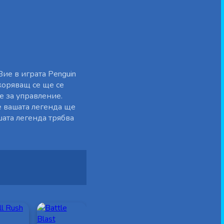
ие в играта Penguin
коряващ се ще се
е за управление.
е вашата легенда ще
шата легенда трябва