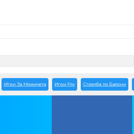
Играй сега
Игри За Момичета
Игри Friv
Стрелба по Балони