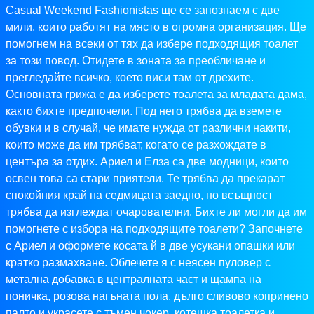
Casual Weekend Fashionistas ще се запознаем с две
мили, които работят на място в огромна организация. Ще
помогнем на всеки от тях да избере подходящия тоалет
за този повод. Отидете в зоната за преобличане и
прегледайте всичко, което виси там от дрехите.
Основната грижа е да изберете тоалета за младата дама,
както бихте предпочели. Под него трябва да вземете
обувки и в случай, че имате нужда от различни накити,
които може да им трябват, когато се разхождате в
центъра за отдих. Ариел и Елза са две модници, които
освен това са стари приятели. Те трябва да прекарат
спокойния край на седмицата заедно, но всъщност
трябва да изглеждат очарователни. Бихте ли могли да им
помогнете с избора на подходящите тоалети? Започнете
с Ариел и оформете косата й в две усукани опашки или
кратко размахване. Облечете я с неясен пуловер с
метална добавка в централната част и щампа на
поничка, розова нагъната пола, дълго сливово копринено
палто и украсете с тъмен чокер, котешка тоалетка и