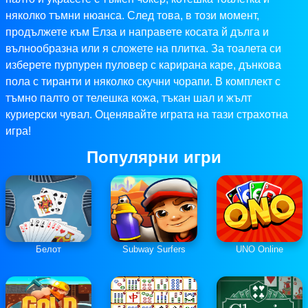
няколко тъмни нюанса. След това, в този момент,
продължете към Елза и направете косата й дълга и
вълнообразна или я сложете на плитка. За тоалета си
изберете пурпурен пуловер с карирана каре, дънкова
пола с тиранти и няколко скучни чорапи. В комплект с
тъмно палто от телешка кожа, тъкан шал и жълт
куриерски чувал. Оценявайте играта на тази страхотна
игра!
Популярни игри
Белот
Subway Surfers
UNO Online