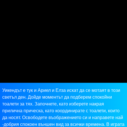
Уикендът е тук и Ариел и Елза искат да се мотаят в този
светъл ден. Дойде моментът да подберем спокойни
тоалети за тях. Започнете, като изберете накрая
прилична прическа, като координирате с тоалети, които
да носят. Освободете въображението си и направете най
-добрия спокоен външен вид за всички времена. В играта