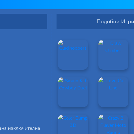
Подобни Игр
една изключителна