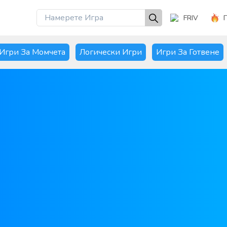
FRIV
Игри За Момчета
Логически Игри
Игри За Готвене