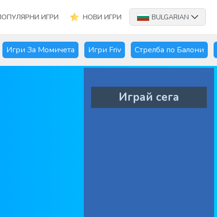
ПОПУЛЯРНИ ИГРИ
НОВИ ИГРИ
BULGARIAN
Игри За Момичета
Игри Friv
Стрелба по Балони
Играй сега