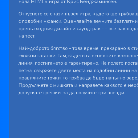
нова HTML5 игра от Крис Бенджаминсен.
Отпуснете се с тази пъзел игра, където ще трябва
с подобни нюанси. Оценявайте вечните безплатни
превъзходния дизайн и саундтрак - - все пак под
на тест.
Най-доброто бягство - това време, прекарано в с
сложни гатанки. Там, където са основните компоне
линия, постигането е гарантирано. На полето поста
петна, свържете двете места на подобни линии на
правилните точки, то трябва да бъде напълно заре
Продължете с мишката и направете каквото е необ
допускате грешки, за да получите три звезди.