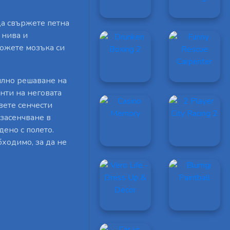
 да свържете петна
 нива и
ложете мозъка си
тилно решаване на
нти на неговата
вете сенчести
 засенчване в
дено с полето.
ходимо, за да не