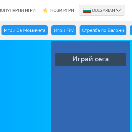
ПОПУЛЯРНИ ИГРИ
НОВИ ИГРИ
BULGARIAN
Игри За Момичета
Игри Friv
Стрелба по Балони
Играй сега