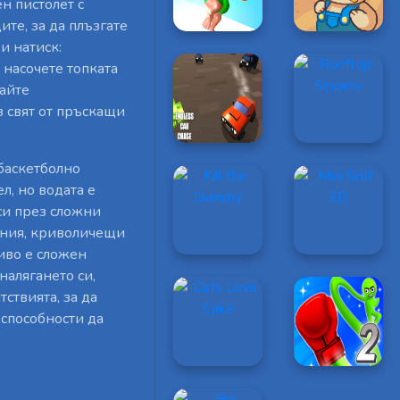
н пистолет с
те, за да плъзгате
и натиск:
и насочете топката
вайте
 свят от пръскащи
баскетболно
л, но водата е
си през сложни
ения, криволичещи
иво е сложен
налягането си,
ствията, за да
 способности да