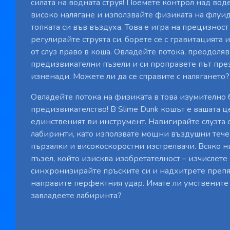
силата на водната струя! Поемете контрол над воде
високо налягане и използвайте физиката на флуиди
топката си във въздуха. Това е игра на прецизност 
регулирайте струята си, борете се с гравитацията 
от слуз право в коша. Овладейте потока, преодоля
предизвикателни пъзели и си проправете път през
изненади. Можете ли да се справите с налягането?
Овладейте потока на физиката в това изумително 
предизвикателство! В Slime Dunk кошът е вашата це
единственият ви инструмент. Навигирайте слузта 
лабиринти, като използвате мощни въздушни теч
пързалки и високоскоростни изстрелвачи. Всяко н
пъзел, който изисква изобретателност – изчислете 
синхронизирайте пръските си и надхитрете препят
направите перфектния удар. Имате ли умствените
завладеете лабиринта?