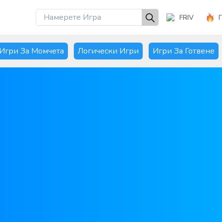
FRIV
Игри За Момчета
Логически Игри
Игри За Готвене