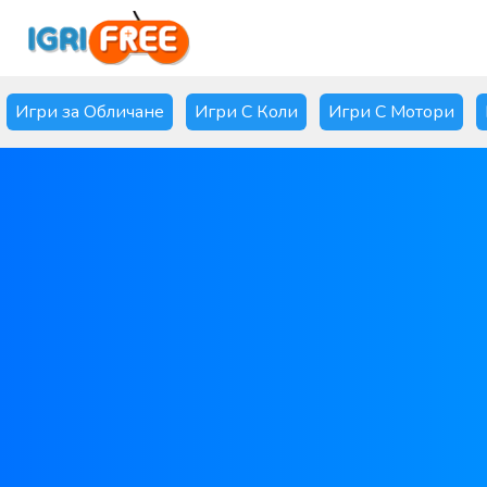
Игри за Обличане
Игри С Коли
Игри С Мотори