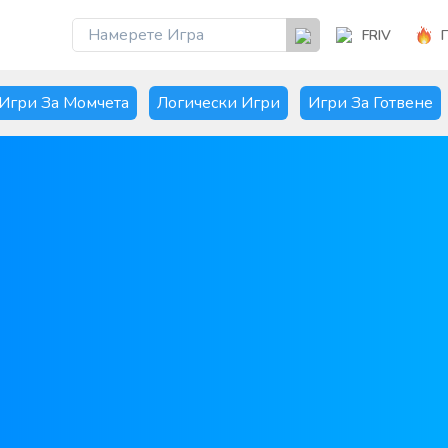
FRIV
Игри За Момчета
Логически Игри
Игри За Готвене