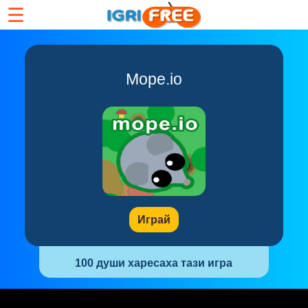
☰
Mope.io
Играй
100 души харесаха тази игра