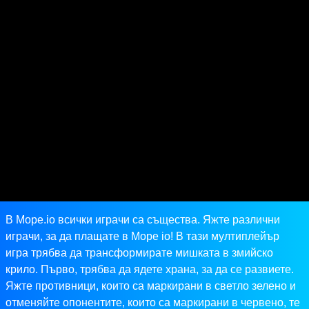
В Mope.io всички играчи са същества. Яжте различни
играчи, за да плащате в Mope io! В тази мултиплейър
игра трябва да трансформирате мишката в змийско
крило. Първо, трябва да ядете храна, за да се развиете.
Яжте противници, които са маркирани в светло зелено и
отменяйте опонентите, които са маркирани в червено, те