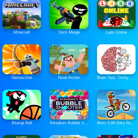
Minecraft
Stick Merge
Ludo Online
Narrow.One
Noob Archer
Brain Test: Tricky Puzzles
Blumgi Ball
Arkadium Bubble Shooter
Moto X3M Bike Race Game