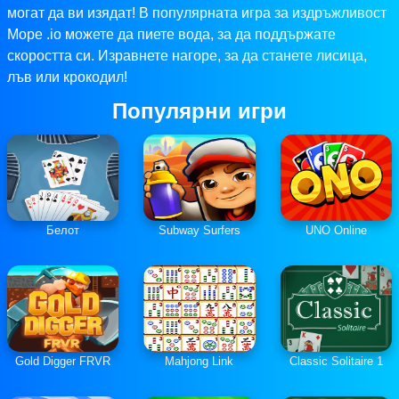
могат да ви изядат! В популярната игра за издръжливост
Mope .io можете да пиете вода, за да поддържате
скоростта си. Изравнете нагоре, за да станете лисица,
лъв или крокодил!
Популярни игри
Белот
Subway Surfers
UNO Online
Gold Digger FRVR
Mahjong Link
Classic Solitaire 1