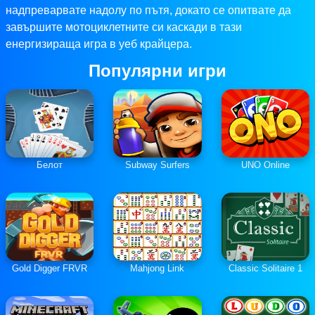
надпреварвате надолу по пътя, докато се опитвате да
завършите мотоциклетните си каскади в тази
енергизираща игра в уеб крайцера.
Популярни игри
Белот
Subway Surfers
UNO Online
Gold Digger FRVR
Mahjong Link
Classic Solitaire 1