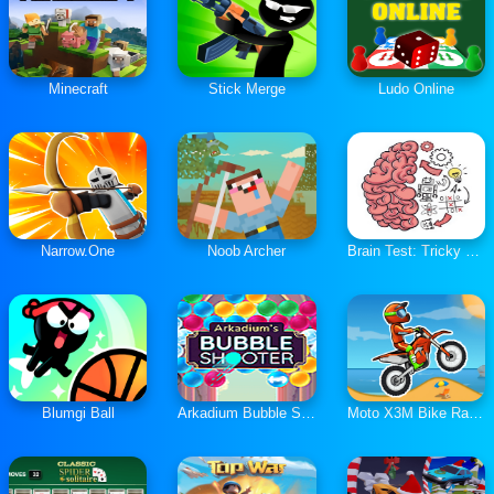
Minecraft
Stick Merge
Ludo Online
Narrow.One
Noob Archer
Brain Test: Tricky Puzzles
Blumgi Ball
Arkadium Bubble Shooter
Moto X3M Bike Race Game