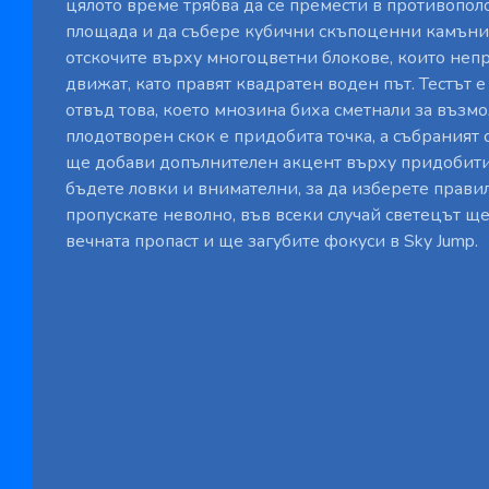
цялото време трябва да се премести в противопо
площада и да събере кубични скъпоценни камъни.
отскочите върху многоцветни блокове, които неп
движат, като правят квадратен воден път. Тестът 
отвъд това, което мнозина биха сметнали за възм
плодотворен скок е придобита точка, а събраният
ще добави допълнителен акцент върху придобития
бъдете ловки и внимателни, за да изберете прави
пропускате неволно, във всеки случай светецът щ
вечната пропаст и ще загубите фокуси в Sky Jump.