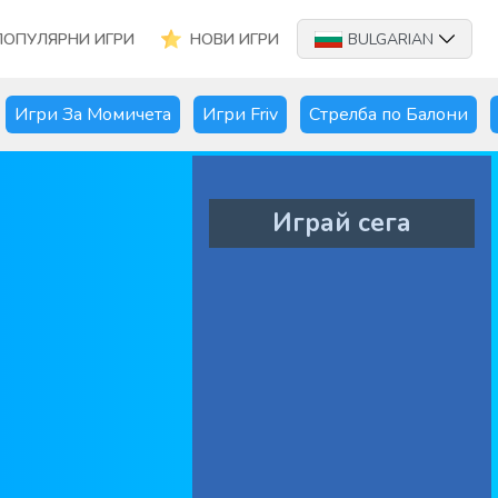
ПОПУЛЯРНИ ИГРИ
НОВИ ИГРИ
BULGARIAN
Игри За Момичета
Игри Friv
Стрелба по Балони
Играй сега