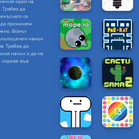
ложния край на
 Трябва да
рекъснато се
е да преминем
ожно. Всеки
 скъпоценен камък
. Трябва да
лния начин и да не
е изреве във