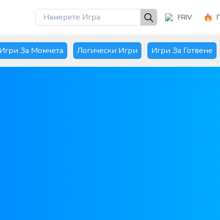
FRIV
Игри За Момчета
Логически Игри
Игри За Готвене