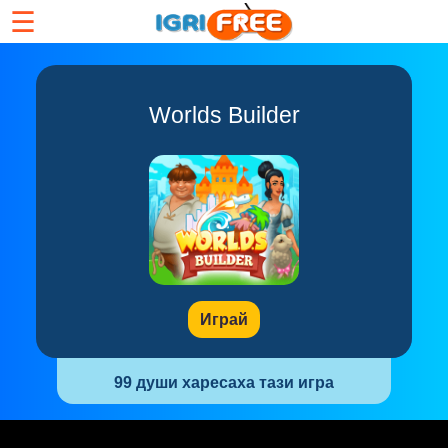
☰
Worlds Builder
Играй
99 души харесаха тази игра