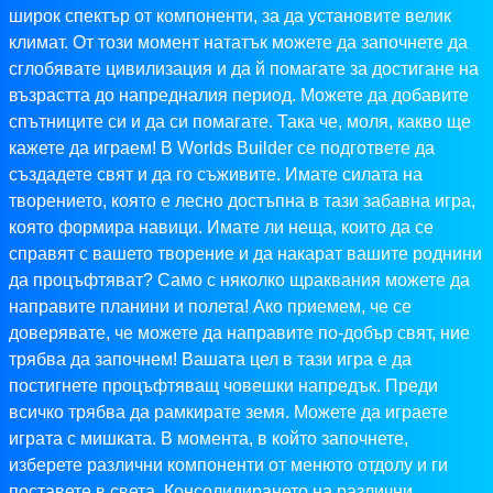
широк спектър от компоненти, за да установите велик
климат. От този момент нататък можете да започнете да
сглобявате цивилизация и да й помагате за достигане на
възрастта до напредналия период. Можете да добавите
спътниците си и да си помагате. Така че, моля, какво ще
кажете да играем! В Worlds Builder се подгответе да
създадете свят и да го съживите. Имате силата на
творението, която е лесно достъпна в тази забавна игра,
която формира навици. Имате ли неща, които да се
справят с вашето творение и да накарат вашите роднини
да процъфтяват? Само с няколко щраквания можете да
направите планини и полета! Ако приемем, че се
доверявате, че можете да направите по-добър свят, ние
трябва да започнем! Вашата цел в тази игра е да
постигнете процъфтяващ човешки напредък. Преди
всичко трябва да рамкирате земя. Можете да играете
играта с мишката. В момента, в който започнете,
изберете различни компоненти от менюто отдолу и ги
поставете в света. Консолидирането на различни