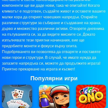
компоненти ще ви даде нови, така че опитайте! Когато
климатът е подготвен, създайте живот и оставете вашите
малки хора да открият човешкия напредък. Открийте
различни структури за събиране и създаване на храна,
дърво и множество различни активи. Отворете дневника
на пътуванията си, за да видите мисиите си. Докато
изпълнявате тези приятни начинания, вие ще
придобиете монети и фокуси върху опита.
Подобряването ви позволява да отваряте и поставяте
нови герои и структури. В случай, че имате нужда да
запазите напредъка си, можете да продължите играта!
Приятно прекарване на играта и късмет!
Популярни игри