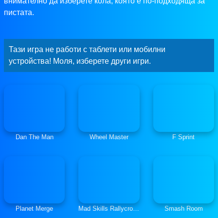
внимателно да изберете кола, която е по-подходяща за
пистата.
Тази игра не работи с таблети или мобилни
устройства! Моля, изберете други игри.
Dan The Man
Wheel Master
F Sprint
Planet Merge
Mad Skills Rallycross
Smash Room