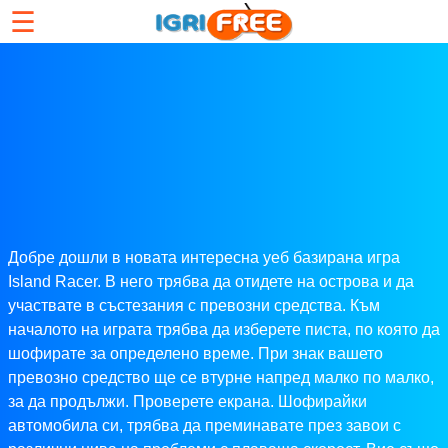
☰
Добре дошли в новата интересна уеб базирана игра
Island Racer. В него трябва да отидете на острова и да
участвате в състезания с превозни средства. Към
началото на играта трябва да изберете писта, по която да
шофирате за определено време. При знак вашето
превозно средство ще се втурне напред малко по малко,
за да продължи. Проверете екрана. Шофирайки
автомобила си, трябва да преминавате през завои с