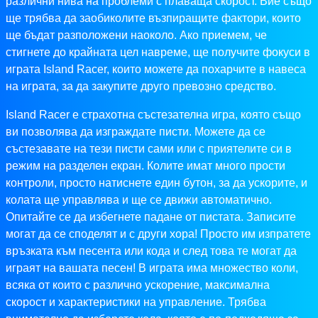
различни нива на проблеми с плаваща скорост. Вие също
ще трябва да заобиколите възпиращите фактори, които
ще бъдат разположени наоколо. Ако приемем, че
стигнете до крайната цел навреме, ще получите фокуси в
играта Island Racer, които можете да похарчите в навеса
на играта, за да закупите друго превозно средство.
Island Racer е страхотна състезателна игра, която също
ви позволява да изграждате писти. Можете да се
състезавате на тези писти сами или с приятелите си в
режим на разделен екран. Колите имат много прости
контроли, просто натиснете един бутон, за да ускорите, и
колата ще управлява и ще се движи автоматично.
Опитайте се да избегнете падане от пистата. Записите
могат да се споделят и с други хора! Просто им изпратете
връзката към песента или кода и след това те могат да
играят на вашата песен! В играта има множество коли,
всяка от които с различно ускорение, максимална
скорост и характеристики на управление. Трябва