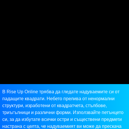
В Rise Up Online трябва да гледате надуваемите си от
падащите квадрати. Небето прелива от ненормални
структури, изработени от квадратчета, стълбове,
триъгълници и различни форми. Използвайте петънцето
си, за да избутате всички остри и съществени предмети
настрана с целта, че надуваемият ви може да прескача