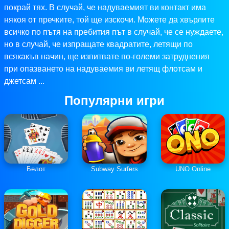
покрай тях. В случай, че надуваемият ви контакт има
някоя от пречките, той ще изскочи. Можете да хвърлите
всичко по пътя на пребития път в случай, че се нуждаете,
но в случай, че изпращате квадратите, летящи по
всякакъв начин, ще изпитвате по-големи затруднения
при опазването на надуваемия ви летящ флотсам и
джетсам ...
Популярни игри
Белот
Subway Surfers
UNO Online