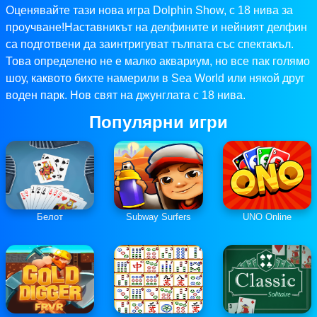
Оценявайте тази нова игра Dolphin Show, с 18 нива за
проучване!Наставникът на делфините и нейният делфин
са подготвени да заинтригуват тълпата със спектакъл.
Това определено не е малко аквариум, но все пак голямо
шоу, каквото бихте намерили в Sea World или някой друг
воден парк. Нов свят на джунглата с 18 нива.
Популярни игри
Белот
Subway Surfers
UNO Online