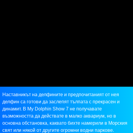
Наставникът на делфините и предпочитаният от нея
делфин са готови да заслепят тълпата с прекрасен и
динамит. В My Dolphin Show 7 не получавате
възможността да действате в малко аквариум, но в
основна обстановка, каквато бихте намерили в Морския
свят или някой от другите огромни водни паркове.