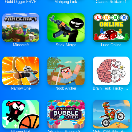
Gold Digger FRVR
Mahjong Link
Classic Solitaire 1
Minecraft
Stick Merge
Ludo Online
Narrow.One
Noob Archer
Brain Test: Tricky Puzzles
Blumgi Ball
Arkadium Bubble Shooter
Moto X3M Bike Race Game