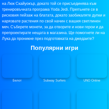
на Люк Скайуокър, докато той се присъединява към
тренировъчната програма Yoda Jedi. Препънете се в
рисковия пейзаж на блатата, докато заобикаляте дупки и
нарязвате растения по свой начин с вашия светлинен
меч. Съберете монети, за да отворите и нови герои и да
препроектирате нещата в магазина. Ще помогнете ли на
Лука да проникне през подготовката на джедаите?
Популярни игри
Белот
Subway Surfers
UNO Online