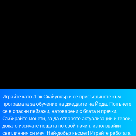
Играйте като Люк Скайуокър и се присъединете към
програмата за обучение на джедаите на Йода. Попънете
се в опасни пейзажи, натоварени с блата и пречки.
Събирайте монети, за да отваряте актуализации и герои,
докато изсичате нещата по свой начин, използвайки
светлинния си меч. Най-добър късмет! Играйте работата