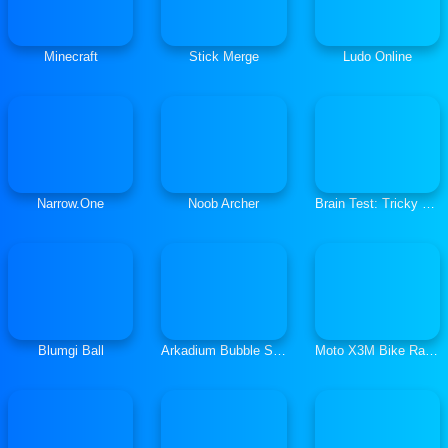
Minecraft
Stick Merge
Ludo Online
Narrow.One
Noob Archer
Brain Test: Tricky Puzzles
Blumgi Ball
Arkadium Bubble Shooter
Moto X3M Bike Race Game