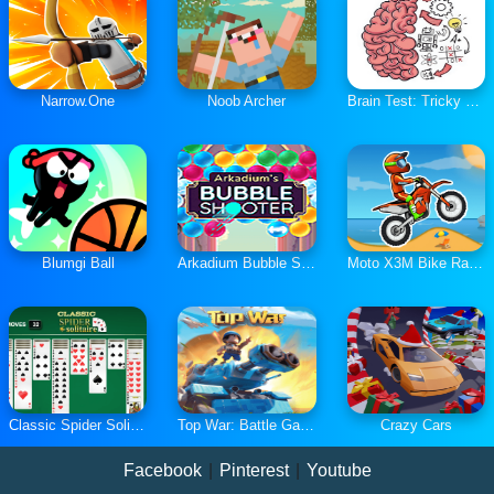
Narrow.One
Noob Archer
Brain Test: Tricky Puzzles
Blumgi Ball
Arkadium Bubble Shooter
Moto X3M Bike Race Game
Classic Spider Solitaire
Top War: Battle Game
Crazy Cars
Facebook
|
Pinterest
|
Youtube