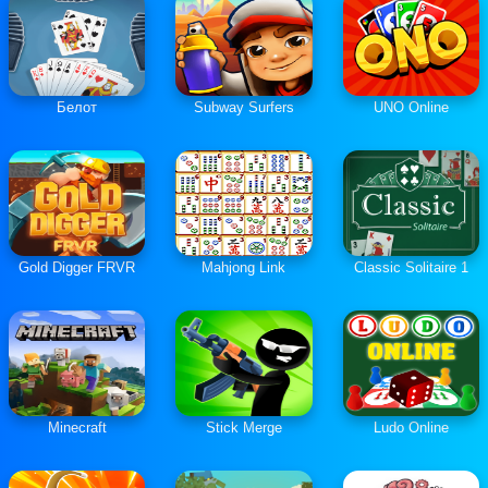
Белот
Subway Surfers
UNO Online
Gold Digger FRVR
Mahjong Link
Classic Solitaire 1
Minecraft
Stick Merge
Ludo Online