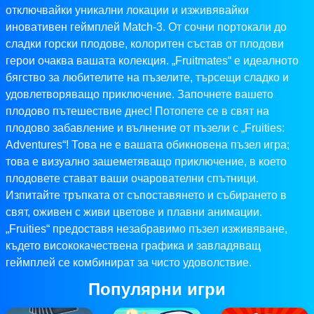
отключвайки уникални локации и изживявайки
иновативен геймплей Match-3. От сочни портокали до
сладки горски плодове, колоритен състав от плодови
герои очаква вашата колекция. „Fruitmates“ е идеалното
бягство за любителите на пъзелите, търсещи сладко и
удовлетворяващо приключение. Започнете вашето
плодово пътешествие днес! Потопете се в свят на
плодово забавление и вълнение от пъзели с „Fruities:
Adventures“! Това не е вашата обикновена пъзел игра;
това е визуално зашеметяващо приключение, в което
плодовете стават ваши очарователни спътници.
Изпитайте тръпката от съпоставянето и събирането в
свят, оживен с живи цветове и плавни анимации.
„Fruities“ предоставя незабравимо пъзел изживяване,
където висококачествена графика и завладяващ
геймплей се комбинират за чисто удоволствие.
Популярни игри