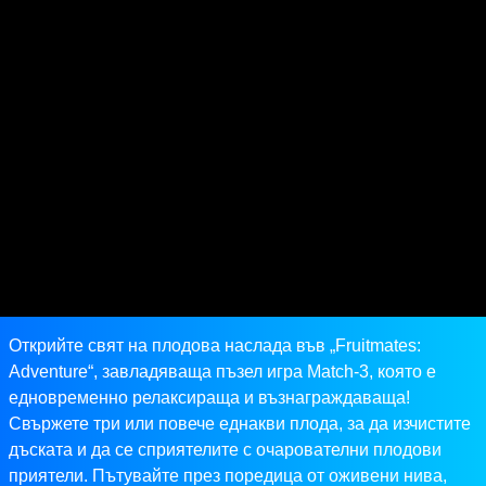
Открийте свят на плодова наслада във „Fruitmates:
Adventure“, завладяваща пъзел игра Match-3, която е
едновременно релаксираща и възнаграждаваща!
Свържете три или повече еднакви плода, за да изчистите
дъската и да се сприятелите с очарователни плодови
приятели. Пътувайте през поредица от оживени нива,