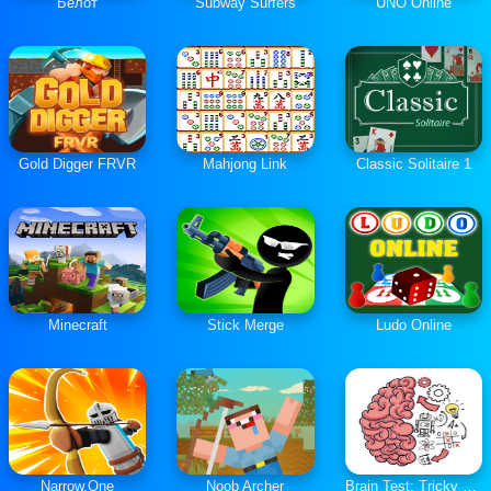
Белот
Subway Surfers
UNO Online
Gold Digger FRVR
Mahjong Link
Classic Solitaire 1
Minecraft
Stick Merge
Ludo Online
Narrow.One
Noob Archer
Brain Test: Tricky Puzzles