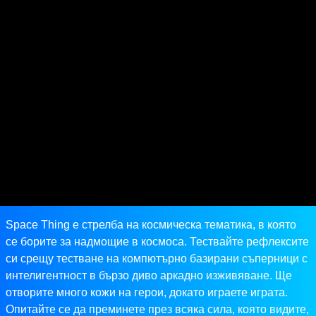
Space Thing е стрелба на космическа тематика, в която
се борите за надмощие в космоса. Тествайте рефлексите
си срещу тестване на компютърно базирани съперници с
интелигентност в бързо диво аркадно изживяване. Ще
отворите много кожи на герои, докато играете играта.
Опитайте се да преминете през всяка сила, която видите,