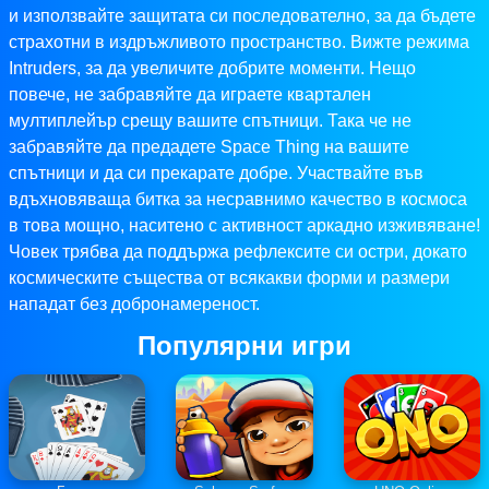
и използвайте защитата си последователно, за да бъдете
страхотни в издръжливото пространство. Вижте режима
Intruders, за да увеличите добрите моменти. Нещо
повече, не забравяйте да играете квартален
мултиплейър срещу вашите спътници. Така че не
забравяйте да предадете Space Thing на вашите
спътници и да си прекарате добре. Участвайте във
вдъхновяваща битка за несравнимо качество в космоса
в това мощно, наситено с активност аркадно изживяване!
Човек трябва да поддържа рефлексите си остри, докато
космическите същества от всякакви форми и размери
нападат без добронамереност.
Популярни игри