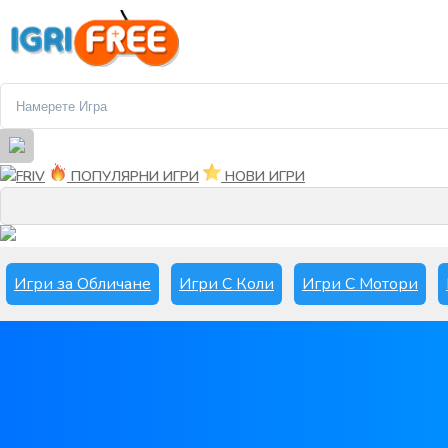
FRIV
ПОПУЛЯРНИ ИГРИ
НОВИ ИГРИ
Игри за Обличане
Игри С Коли
Игри С Мотори