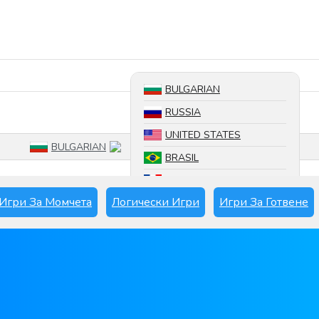
Търсете игра
BULGARIAN
RUSSIA
UNITED STATES
BULGARIAN
BRASIL
FRANCE
Игри За Момчета
Логически Игри
Игри За Готвене
SPAIN