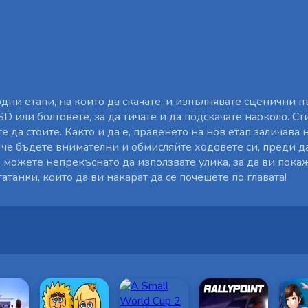
ходни етапи, на които да скачате, и изпълнявате сценични 
 или болтовете, за да тичате и да подскачате наоколо. Ст
е да стоите. Както и да е, правенето на нов етап заличава
а че бъдете внимателни и обмисляйте ходовете си, преди да
 - можете непрекъснато да използвате улика, за да ви пока
танки, които да ви накарат да се почешете по главата!