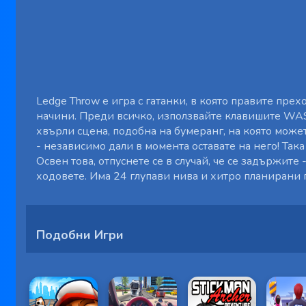
Ledge Throw е игра с гатанки, в която правите пре
начини. Преди всичко, използвайте клавишите WASD
хвърли сцена, подобна на бумеранг, на която может
- независимо дали в момента оставате на него! Так
Освен това, отпуснете се в случай, че се задържите
ходовете. Има 24 глупави нива и хитро планирани га
Подобни Игри