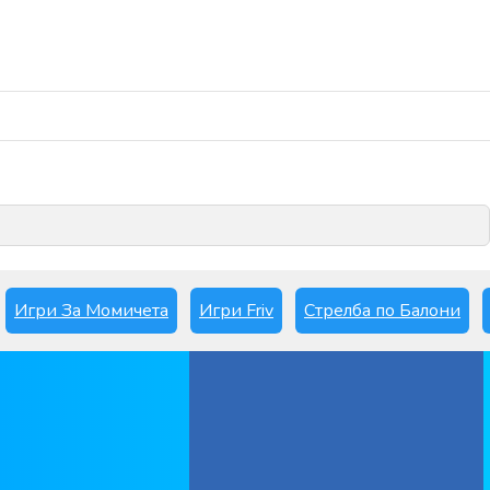
Играй сега
Игри За Момичета
Игри Friv
Стрелба по Балони