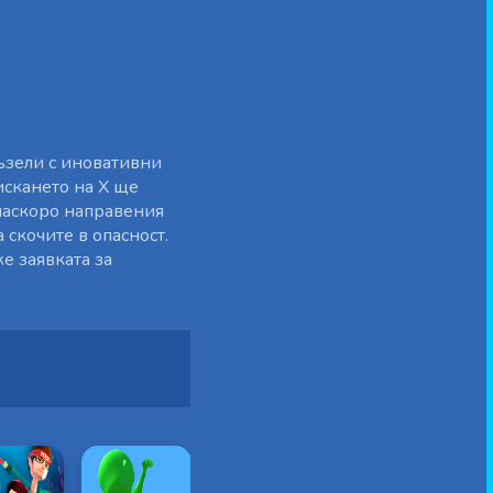
пъзели с иновативни
искането на X ще
 наскоро направения
 скочите в опасност.
же заявката за