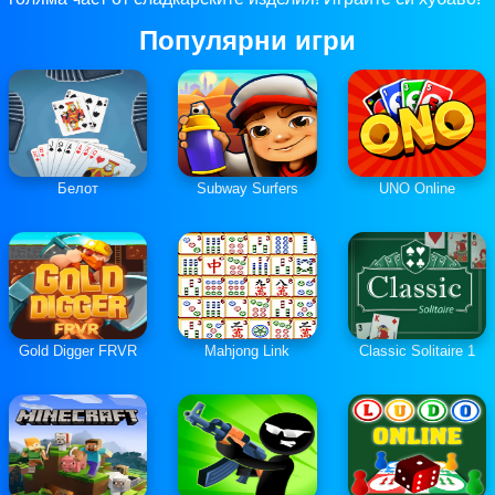
Популярни игри
Белот
Subway Surfers
UNO Online
Gold Digger FRVR
Mahjong Link
Classic Solitaire 1