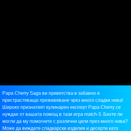
Papa Cherry Saga ви приветства в забавно и
пристрастяващо преживяване чрез много сладки нива!
Широко признатият кулинарен експерт Papa Cherry се
нуждае от вашата помощ в тази игра match-3. Бихте ли
могли да му помогнете с различни цели през много нива?
Може да виждате сладкарски изделия и десерти като