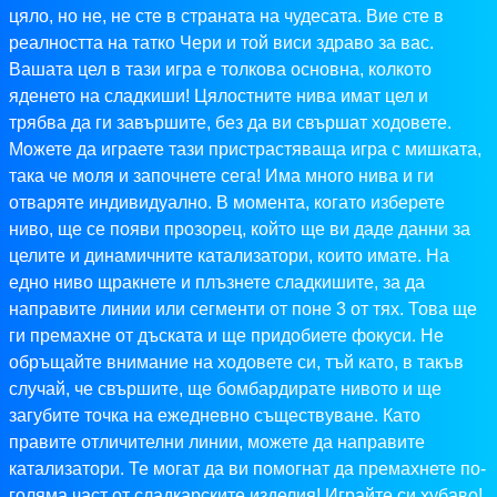
цяло, но не, не сте в страната на чудесата. Вие сте в
реалността на татко Чери и той виси здраво за вас.
Вашата цел в тази игра е толкова основна, колкото
яденето на сладкиши! Цялостните нива имат цел и
трябва да ги завършите, без да ви свършат ходовете.
Можете да играете тази пристрастяваща игра с мишката,
така че моля и започнете сега! Има много нива и ги
отваряте индивидуално. В момента, когато изберете
ниво, ще се появи прозорец, който ще ви даде данни за
целите и динамичните катализатори, които имате. На
едно ниво щракнете и плъзнете сладкишите, за да
направите линии или сегменти от поне 3 от тях. Това ще
ги премахне от дъската и ще придобиете фокуси. Не
обръщайте внимание на ходовете си, тъй като, в такъв
случай, че свършите, ще бомбардирате нивото и ще
загубите точка на ежедневно съществуване. Като
правите отличителни линии, можете да направите
катализатори. Те могат да ви помогнат да премахнете по-
голяма част от сладкарските изделия! Играйте си хубаво!