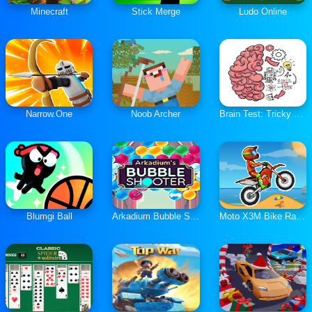
Minecraft
Stick Merge
Ludo Online
Narrow.One
Noob Archer
Brain Test: Tricky Puzzles
Blumgi Ball
Arkadium Bubble Shooter
Moto X3M Bike Race Game