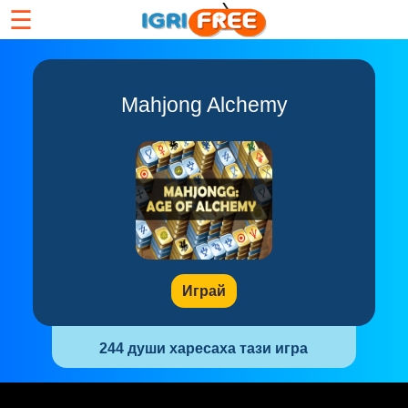
☰
Mahjong Alchemy
Играй
244 души харесаха тази игра