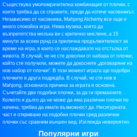
Съществува умопомрачителна комбинация от плочки, с
които трябва да се справите, преди да изтече часовникът.
Независимо от часовника, Mahjong Alchemy все още е
много спокойна игра. Няма музика, която да
възпрепятства мозъка ви с критично мислене, а 15
минути за всеки рунд са прилична продължителност за
време на игра, в което се наслаждавате на отстъпка от
живота. В случай, че не сте доволни от набора от плочки,
който сте получили, можете да докоснете „договаряне на
нов набор от плочки“. В този момент играта ще подобри
плочките в друга подредба. В случай, че сте нов в
Mahjong, основната причина за играта е основна.
Съчетайте две подобни плочки, за да ги премахнете.
Колкото и дълго да не може да има различни плочки по
начина, трябва да имате възможност да. Несигурната
част е откриване на подобни плочки сред различни
плочки със сравним външен вид. Изглежда невероятно.
Популярни игри