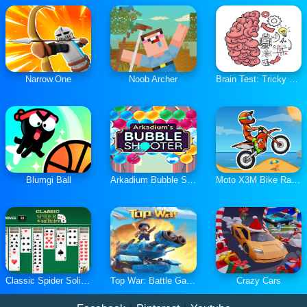
Narrow.One
Noob Archer
Brain Test: Tricky Puzzles
Blumgi Ball
Arkadium Bubble Shooter
Moto X3M Bike Race Game
Classic Spider Solitaire
Top War: Battle Game
Crazy Cars