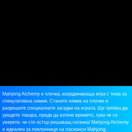
Mahjong Alchemy е плочка, координираща игра с тема за
спекулативна химия. Станете химик на плочки и
разрешете специалните загадки на играта. Ще трябва да
уредите товара, преди да изтече времето, така че се
уверете, че сте остър решаващ гатанка! Mahjong Alchemy
е идеален за поклонници на пасианси Mahjong.