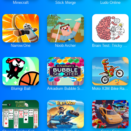
Minecraft
Stick Merge
Ludo Online
Narrow.One
Noob Archer
Brain Test: Tricky Puzzles
Blumgi Ball
Arkadium Bubble Shooter
Moto X3M Bike Race Game