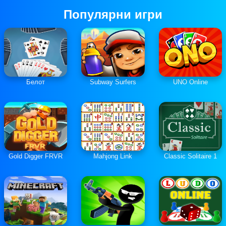
Популярни игри
Белот
Subway Surfers
UNO Online
Gold Digger FRVR
Mahjong Link
Classic Solitaire 1