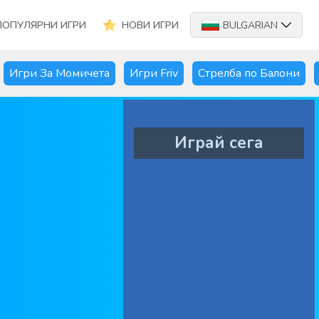
ПОПУЛЯРНИ ИГРИ
НОВИ ИГРИ
BULGARIAN
Игри За Момичета
Игри Friv
Стрелба по Балони
Играй сега