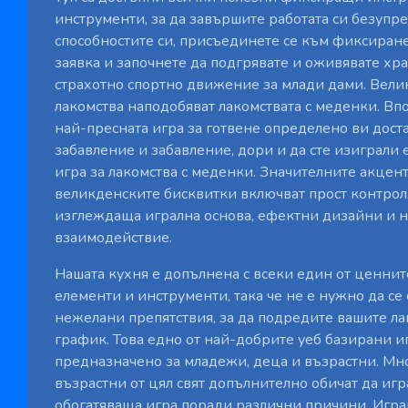
инструменти, за да завършите работата си безупр
способностите си, присъединете се към фиксиране
заявка и започнете да подгрявате и оживявате хра
страхотно спортно движение за млади дами. Вел
лакомства наподобяват лакомствата с меденки. Вп
най-пресната игра за готвене определено ви дост
забавление и забавление, дори и да сте изиграли
игра за лакомства с меденки. Значителните акцен
великденските бисквитки включват прост контрол
изглеждаща игрална основа, ефектни дизайни и 
взаимодействие.
Нашата кухня е допълнена с всеки един от ценн
елементи и инструменти, така че не е нужно да се 
нежелани препятствия, за да подредите вашите л
график. Това едно от най-добрите уеб базирани и
предназначено за младежи, деца и възрастни. М
възрастни от цял ​​свят допълнително обичат да игр
обогатяваща игра поради различни причини. Игра