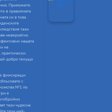
ечно. Приложете
то в правилната
ната си в това
икденските
оследствие тази
авя невероятно
 ефективно нашата
ти на
, практически
най-добро текущо
ите фиксиращи
сблъсквате с
акомства №1 по
гри е
ногобройни
аят тази чудесна
йте тази най-