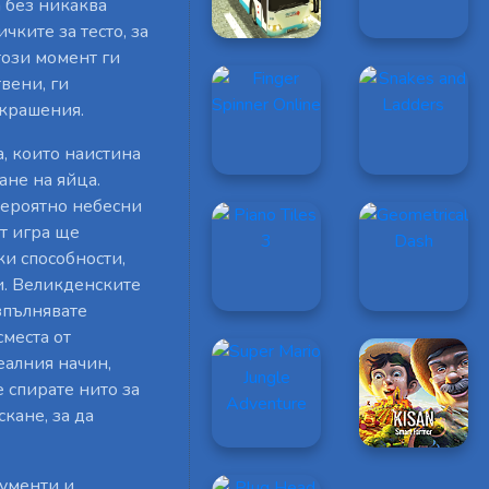
 без никаква
чките за тесто, за
този момент ги
твени, ги
украшения.
, които наистина
ане на яйца.
вероятно небесни
т игра ще
и способности,
и. Великденските
зпълнявате
места от
еалния начин,
е спирате нито за
кане, за да
рументи и