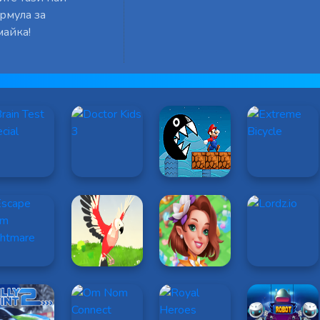
рмула за
майка!