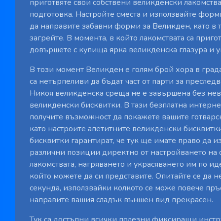
приготвяте свои собствени великденски лакомства
подготовка. Настройте сместа и използвайте форми
да направите забавни форми за Великден, като в 
загрейте. В момента, в който лакомствата са приго
довършете с купища ярка великденска глазура и 
В този момент Великден е голям брой хора в града
са нетърпеливи да бъдат част от парти за преследв
Никоя великденска среща не е завършена без не
великденски бисквитки. В тази безплатна интерне
получите възможност да покажете вашите готварск
като настроите апетитните великденски бисквитк
бисквитки гарантират, че тук ще имате право да и
различни позиции директно от настройването на с
лакомствата, нагряването и украсяването им по ид
който можете да си представите. Опитайте се да н
секунда, използвайки колкото се може повече пръс
направите вашия сладък външен вид прекрасен.
Тук са достъпни всички полезни фиксиращи инст