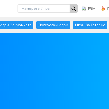
FRIV
Игри За Момчета
Логически Игри
Игри За Готвене