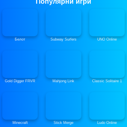
Популярни игри
Белот
Subway Surfers
UNO Online
Gold Digger FRVR
Mahjong Link
Classic Solitaire 1
Minecraft
Stick Merge
Ludo Online