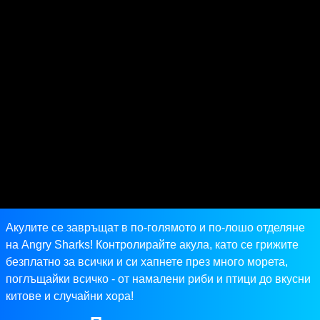
Акулите се завръщат в по-голямото и по-лошо отделяне
на Angry Sharks! Контролирайте акула, като се грижите
безплатно за всички и си хапнете през много морета,
поглъщайки всичко - от намалени риби и птици до вкусни
китове и случайни хора!