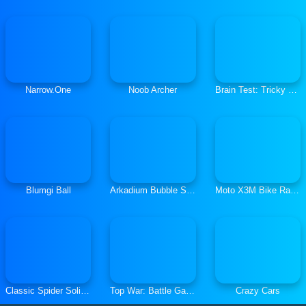
Narrow.One
Noob Archer
Brain Test: Tricky Puzzles
Blumgi Ball
Arkadium Bubble Shooter
Moto X3M Bike Race Game
Classic Spider Solitaire
Top War: Battle Game
Crazy Cars