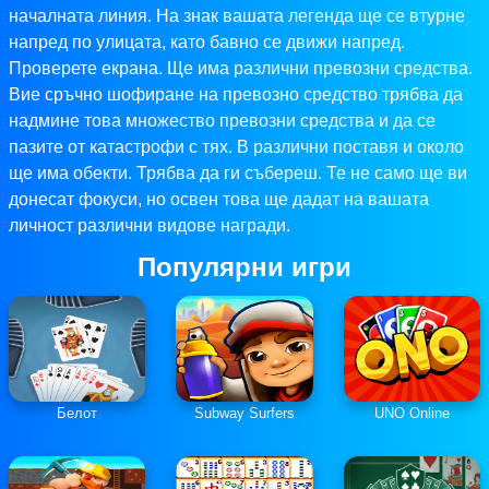
началната линия. На знак вашата легенда ще се втурне
напред по улицата, като бавно се движи напред.
Проверете екрана. Ще има различни превозни средства.
Вие сръчно шофиране на превозно средство трябва да
надмине това множество превозни средства и да се
пазите от катастрофи с тях. В различни поставя и около
ще има обекти. Трябва да ги събереш. Те не само ще ви
донесат фокуси, но освен това ще дадат на вашата
личност различни видове награди.
Популярни игри
Белот
Subway Surfers
UNO Online