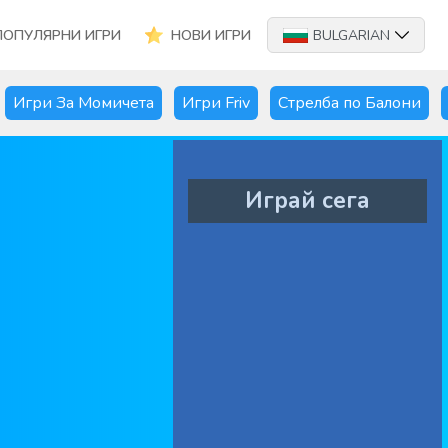
ПОПУЛЯРНИ ИГРИ
НОВИ ИГРИ
BULGARIAN
Игри За Момичета
Игри Friv
Стрелба по Балони
Играй сега