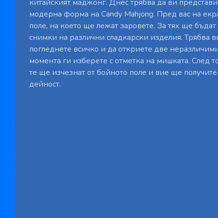
китайският маджонг. Днес трябва да ви представи
модерна форма на Candy Mahjong. Пред вас на ек
поле, на което ще лежат заровете. За тях ще бъда
снимки на различни сладкарски изделия. Трябва 
погледнете всичко и да откриете две неразличими
момента ги изберете с отметка на мишката. След т
те ще изчезнат от бойното поле и вие ще получите
дейност.