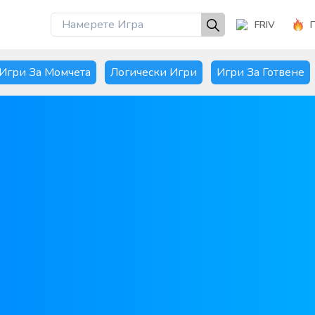
FRIV
Игри За Момчета
Логически Игри
Игри За Готвене