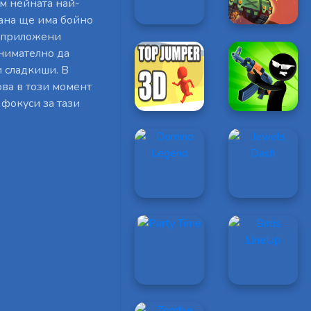
м нейната най-
рана ще има бойно
т приложени
внимателно да
 сладкиши. В
ова в този момент
 фокуси за тази