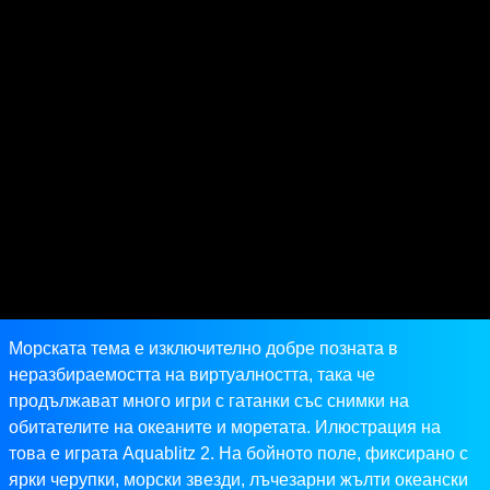
Морската тема е изключително добре позната в
неразбираемостта на виртуалността, така че
продължават много игри с гатанки със снимки на
обитателите на океаните и моретата. Илюстрация на
това е играта Aquablitz 2. На бойното поле, фиксирано с
ярки черупки, морски звезди, лъчезарни жълти океански