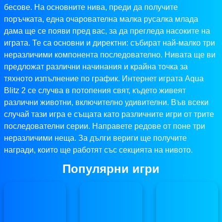
бесове. На основните нива, преди да получите
поръчката, една очарователна малка русалка млада
дама ще се появи пред вас, за да прегледа насоките на
играта. Те са основни и директни: събират най-малко три
неразличими компонента последователно. Нивата ще ви
предложат различни начинания и крайна точка за
тяхното изпълнение по график. Интернет играта Aqua
Blitz 2 се случва в потопения свят, където живеят
различни животни, включително удивителни. Във всеки
случай тази игра е същата като различните игри от трите
последователни серии. Направете редове от поне три
неразличими неща. За дълги вериги ще получите
награди, които ще работят със секцията на нивото.
Популярни игри