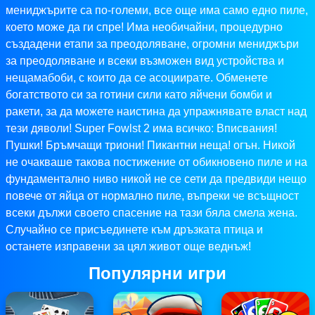
мениджърите са по-големи, все още има само едно пиле,
което може да ги спре! Има необичайни, процедурно
създадени етапи за преодоляване, огромни мениджъри
за преодоляване и всеки възможен вид устройства и
нещамабоби, с които да се асоциирате. Обменете
богатството си за готини сили като яйчени бомби и
ракети, за да можете наистина да упражнявате власт над
тези дяволи! Super Fowlst 2 има всичко: Вписвания!
Пушки! Бръмчащи триони! Пикантни неща! огън. Никой
не очакваше такова постижение от обикновено пиле и на
фундаментално ниво никой не се сети да предвиди нещо
повече от яйца от нормално пиле, въпреки че всъщност
всеки дължи своето спасение на тази бяла смела жена.
Случайно се присъединете към дръзката птица и
останете изправени за цял живот още веднъж!
Популярни игри