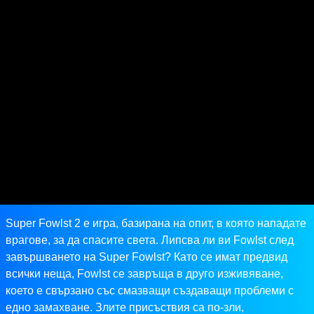
Super Fowlst 2 е игра, базирана на опит, в която нападате
врагове, за да спасите света. Липсва ли ви Fowlst след
завършването на Super Fowlst? Като се имат предвид
всички неща, Fowlst се завръща в друго изживяване,
което е свързано със смазващи създаващи проблеми с
едно замахване. Злите присъствия са по-зли,