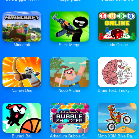
Minecraft
Stick Merge
Ludo Online
Narrow.One
Noob Archer
Brain Test: Tricky Puzzles
Blumgi Ball
Arkadium Bubble Shooter
Moto X3M Bike Race Game