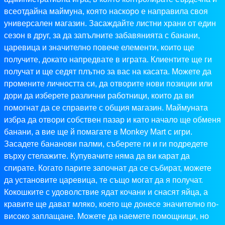
всеотдайна маймуна, която наскоро е направила своя
универсален магазин. Засаждайте листни храни от един
сезон в друг, за да запълните забавянията с банани,
царевица и значително повече елементи, които ще
получите, докато напредвате в играта. Клиентите ще ги
получат и ще седят плътно за вас на касата. Можете да
промените личността си, да отворите нови позиции или
дори да изберете различни работници, които да ви
помогнат да се справите с общия магазин. Маймуната
избра да отвори собствен пазар и като начало ще обменя
банани, а вие ще й помагате в Monkey Mart с игри.
Засадете бананови палми, съберете ги и ги подредете
върху стелажите. Купувачите няма да ви карат да
спирате. Когато парите започнат да се събират, можете
да установите царевица, те също могат да я получат.
Кокошките с удоволствие ядат кочани и снасят яйца, а
кравите ще дават мляко, което ще донесе значително по-
високо заплащане. Можете да наемете помощници, но