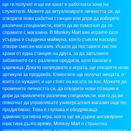
ще ги получат и ще ви чакат в работната зона на
служителя. Можете да актуализирате личността си, да
отворите нови работни станции или дори да изберете
различни специалисти, които да ви помогнат да се
справите с магазина. В Monkey Mart вие играете като
усърдна и сърдечна маймуна, която съвсем наскоро
отвори смесен магазин. Искате да поставите листни
храни от една станция на друга, за да запълните
забавянето си с различни продукти, като банани и
царевица. Докато напредвате в играта, ще отваряте нови
артикули за продажба. Клиентите ще получат нещата, от
които се нуждаят, и ще стоят на касата за вас. Можете да
промените личността си, да отворите нови позиции и
дори да привлечете различни специалисти, които да ви
помогнат да управлявате универсалния магазин още по-
продуктивно. Това е глупава и ободряваща
административна игра, която ще ви държи ангажирани
наистина дълго време. Monkey Mart е страхотна
административна игра, в която контролирате сърдечна и