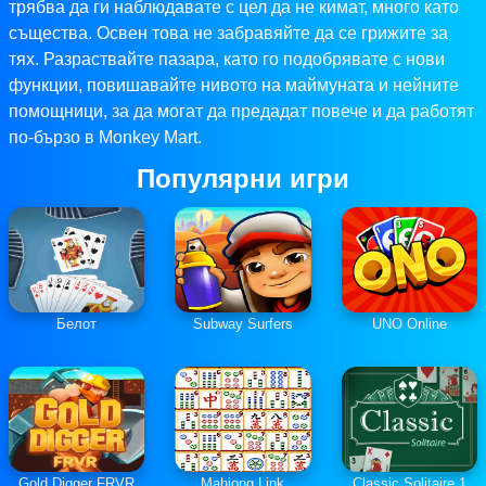
трябва да ги наблюдавате с цел да не кимат, много като
същества. Освен това не забравяйте да се грижите за
тях. Разраствайте пазара, като го подобрявате с нови
функции, повишавайте нивото на маймуната и нейните
помощници, за да могат да предадат повече и да работят
по-бързо в Monkey Mart.
Популярни игри
Белот
Subway Surfers
UNO Online
Gold Digger FRVR
Mahjong Link
Classic Solitaire 1