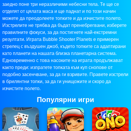
заедно поне три неразличими небесни тела. Те ще се
отделят от цялата маса и ще паднат и по този начин
можете да преодолеете топките и да изчистите полето.
Изстрелите не трябва да бъдат пренебрегвани, изберете
правилните фокуси, за да постигнете най-екстремни
резултати. Играта Bubble Shooter Planets е примерен
стрелец с въздушен джоб, където топките са адаптирани
като планети на нашата близка планетарна система.
Едновременно с това насоките на играта продължават
както преди: изпратете топката към куп снопове от
подобно засенчване, за да ги взривите. Правете изстрели
в брилянтни топки, за да ги унищожите и скоро да
изчистите полето.
Популярни игри