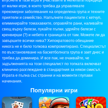
впуснете в тази игра и участвайте в нелепата поредица
от малки игри, в които трябва да управлявате
прекомерни заболявания на определена група и техните
приятели и семейство. Напълнете пациентите с кетчуп,
елиминирайте томахавките, оправяйте рани, наливайте
свещ върху белези, пукайте пъпки, удряйте белези с
кренвирши (?) и небето е границата от там. Можете ли да
завършите всички нива? Хипократовото обещание
никога не е било толкова компрометирано. Специалистът
по възстановяване на баскетболната група е зает днес и
трябва да доминира. И все пак, не очаквайте, че
задълженията на този специалист по топката включват
клинично разглеждане в стандартния за някои смисъл.
Играта е пълна със странни и на моменти глупави
начинания.
Популярни игри