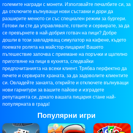
големите награди с монети. Използвайте печалбите си, за
да отключите вълнуващи нови съставки и дори да
разширите менюто си със специален режим за бургери.
Готови ли сте да управлявате, готвите и сервирате, за да
се превърнете в най-добрия готвач на пици? Добре
дошли в този завладяващ симулатор на кафене, където
поемате ролята на майстор-пицария! Вашето
пътешествие започва с приемане на поръчки и щателно
приготвяне на пици в кухнята, следвайки
предпочитанията на всеки клиент. Трябва перфектно да
печете и сервирате храната, за да задоволите клиентите
си. Овладейте занаята, открийте и отключете вълнуващи
нови гарнитури за вашите пайове и изградете
репутацията си, докато вашата пицария стане най-
популярната в града!
Популярни игри