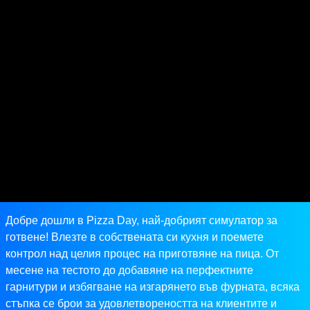
Добре дошли в Pizza Day, най-добрият симулатор за
готвене! Влезте в собствената си кухня и поемете
контрол над целия процес на приготвяне на пица. От
месене на тестото до добавяне на перфектните
гарнитури и избягване на изгарянето във фурната, всяка
стъпка се брои за удовлетвореността на клиентите и