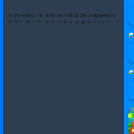
Aсортиментът ни включва най-добре направените игри с 