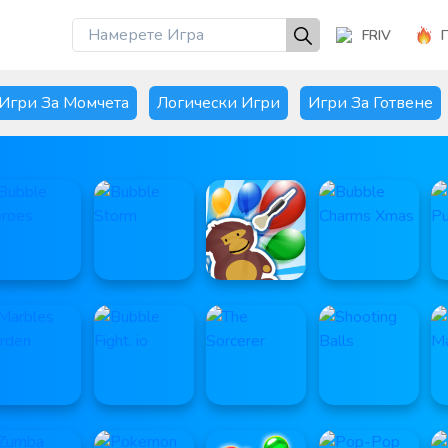
FRIV
Игри За Момчета
Логически Игри
Игри За Готвене