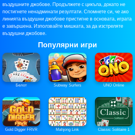
въздушните джобове. Продължете с цикъла, докато не
постигнете ненадминати резултати. Спомнете си, че ако
линията въздушни джобове пристигне в основата, играта
е завършена. Използвайте мишката, за да изстреляте
въздушни джобове.
Популярни игри
Белот
Subway Surfers
UNO Online
Gold Digger FRVR
Mahjong Link
Classic Solitaire 1