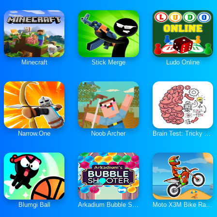
Minecraft
Stick Merge
Ludo Online
Narrow.One
Noob Archer
Brain Test: Tricky Puzzles
Blumgi Ball
Arkadium Bubble Shooter
Moto X3M Bike Race Game