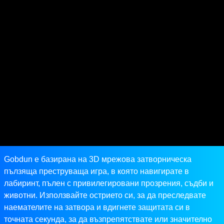
Gobdun е базирана на 3D мрежова затворническа
пълзяща преструваща игра, в която навигирате в
лабиринт, пълен с привилегировани прозрения, съдби и
животни. Използвайте острието си, за да преследвате
наемателите на затвора и вдигнете защитата си в
точната секунда, за да възпрепятствате или значително