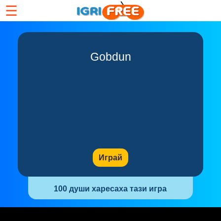
☰
Gobdun
Играй
100 души харесаха тази игра