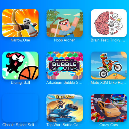
Narrow.One
Noob Archer
Brain Test: Tricky Puzzles
Blumgi Ball
Arkadium Bubble Shooter
Moto X3M Bike Race Game
Classic Spider Solitaire
Top War: Battle Game
Crazy Cars