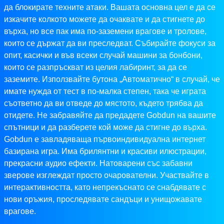
да блокирате техните атаки. Вашата основна цел е да се
изкачите колкото можете да очаквате и да стигнете до
върха, но все пак има по-заземени врагове и тролове,
които се държат да ви преследват. Събирайте фокуси за
опит, касички и във всеки случай машини за бонбони,
които се разпръскват из целия лабиринт, за да се
заземите. Използвайте бутона „Автоматично“ в случай, че
имате нужда от тест в по-малка степен, така че играта
съответно да ви отведе до мястото, където трябва да
отидете. Не забравяйте да предадете Gobdun на вашите
спътници и да разберете кой може да стигне до върха.
Gobdun е завладяваща първоиндивидуална интернет
базирана игра. Има брилянтни и красиви илюстрации,
прекрасни аудио ефекти. Натоварени със забавни
зверове изглеждат просто очарователни. Участвайте в
интерактивността, като непрекъснато се снабдявате с
нови оръжия, проследявате сандъци и унищожавате
врагове.