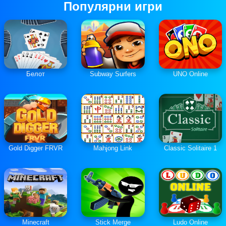
Популярни игри
Белот
Subway Surfers
UNO Online
Gold Digger FRVR
Mahjong Link
Classic Solitaire 1
Minecraft
Stick Merge
Ludo Online