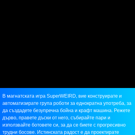
В магнатската игра SuperWEIRD, вие конструирате и
автоматизирате група роботи за еднократна употреба, за
да създадете безупречна бойна и крафт машина. Режете
дърво, правете дъски от него, събирайте пари и
използвайте ботовете си, за да се биете с прогресивно
трудни босове. Истинската радост е да проектирате