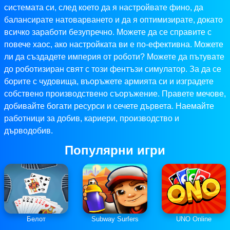
системата си, след което да я настройвате фино, да
балансирате натоварването и да я оптимизирате, докато
всичко заработи безупречно. Можете да се справите с
повече хаос, ако настройката ви е по-ефективна. Можете
ли да създадете империя от роботи? Можете да пътувате
до роботизиран свят с този фентъзи симулатор. За да се
борите с чудовища, въоръжете армията си и изградете
собствено производствено съоръжение. Правете мечове,
добивайте богати ресурси и сечете дървета. Наемайте
работници за добив, кариери, производство и
дърводобив.
Популярни игри
Белот
Subway Surfers
UNO Online