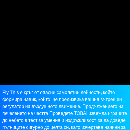
Fly This е кръг от опасни самолетни дейности, който
формира навик, който ще предизвика вашия вътрешен
регулатор на въздушното движение. Продължението на
печеленето на честта Проведете ТОВА! извежда играчите
до небето в тест за умения и издръжливост, за да доведе
пътниците сигурно до целта си, като изчертава начини за