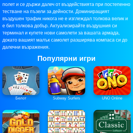
полет и се държи далеч от въздействията при постепенно
тестване на пъзели за дейности. Доминиращият
въздушен трафик никога не е изглеждал толкова велик и
е бил толкова добър. Актуализирайте въздушния си
терминал и купете нови самолети за вашата армада,
докато вашият малък самолет разширява компаса си до
далечни възражения.
Популярни игри
Белот
Subway Surfers
UNO Online