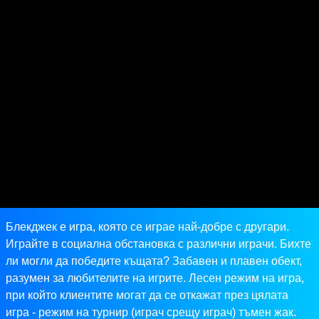
Блекджек е игра, която се играе най-добре с другари.
Играйте в социална обстановка с различни играчи. Бихте
ли могли да победите къщата? Забавен и плавен обект,
разумен за любителите на игрите. Лесен режим на игра,
при който клиентите могат да се откажат през цялата
игра - режим на турнир (играч срещу играч) тъмен жак.