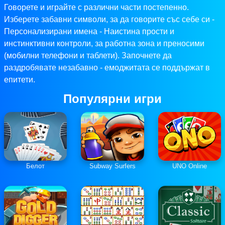
Говорете и играйте с различни части постепенно.
Изберете забавни символи, за да говорите със себе си -
Персонализирани имена - Наистина прости и
инстинктивни контроли, за работна зона и преносими
(мобилни телефони и таблети). Започнете да
раздробявате незабавно - емоджитата се поддържат в
епитети.
Популярни игри
Белот
Subway Surfers
UNO Online