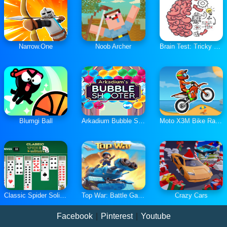
Narrow.One
Noob Archer
Brain Test: Tricky Puzzles
Blumgi Ball
Arkadium Bubble Shooter
Moto X3M Bike Race Game
Classic Spider Solitaire
Top War: Battle Game
Crazy Cars
Facebook
|
Pinterest
|
Youtube