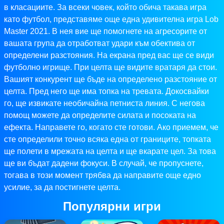
в класациите. За всеки човек, който обича такава игра
като футбол, представяме още една удивителна игра Lob
Master 2021. В нея вие ще помогнете на агресорите от
вашата група да отработват удари към обектива от
определени разстояния. На екрана пред вас ще се види
футболно игрище. При целта ще видите вратаря да стои.
Вашият конкурент ще бъде на определено разстояние от
целта. Пред него ще има топка на тревата. Докосвайки
го, ще извикате необичайна петниста линия. С негова
помощ можете да определите силата и посоката на
ефекта. Направете го, когато сте готови. Ако приемем, че
сте определили точно всяка една от границите, топката
ще полети в мрежата на целта и ще вкарате цел. За това
ще ви бъдат дадени фокуси. В случай, че пропуснете,
тогава в този момент трябва да направите още едно
усилие, за да постигнете целта.
Популярни игри