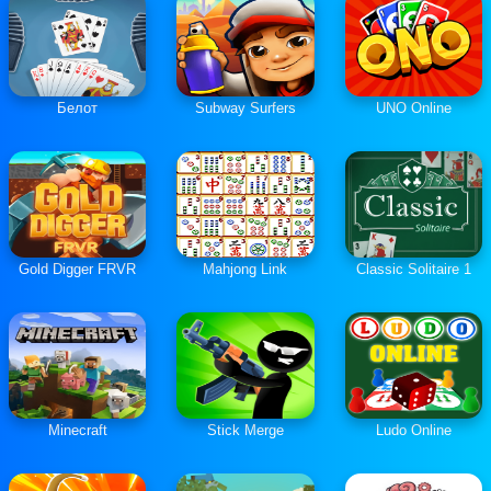
Белот
Subway Surfers
UNO Online
Gold Digger FRVR
Mahjong Link
Classic Solitaire 1
Minecraft
Stick Merge
Ludo Online