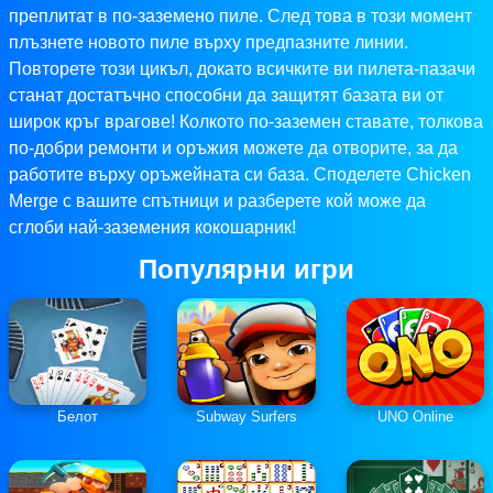
преплитат в по-заземено пиле. След това в този момент
плъзнете новото пиле върху предпазните линии.
Повторете този цикъл, докато всичките ви пилета-пазачи
станат достатъчно способни да защитят базата ви от
широк кръг врагове! Колкото по-заземен ставате, толкова
по-добри ремонти и оръжия можете да отворите, за да
работите върху оръжейната си база. Споделете Chicken
Merge с вашите спътници и разберете кой може да
сглоби най-заземения кокошарник!
Популярни игри
Белот
Subway Surfers
UNO Online